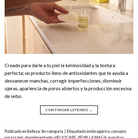
Creado para darle a tu piel la luminosidad y la textura
perfecta; un producto lleno de antioxidantes que te ayuda a
desvanecer manchas, corregir imperfecciones, disminuir
ojeras, apariencia de poros abiertos y la producción excesiva
de sebo.
CONTINUAR LEYENDO
→
Publicado en
Belleza
,
Sin categoría
|
Etiquetado
ácido agárico
,
consejos
para la piel
,
despigmentante
,
HELIOCARE
,
ISDIN
,
LA MAGA
,
manchas
,