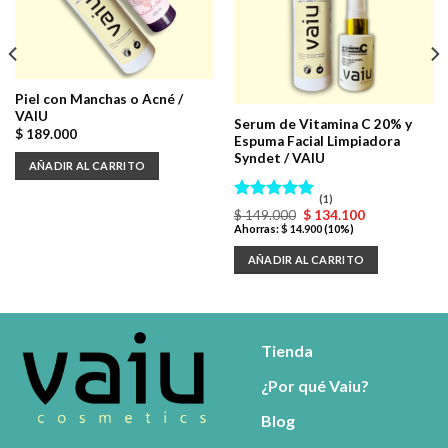
Piel con Manchas o Acné /
VAIU
Serum de Vitamina C 20% y
$
189.000
Espuma Facial Limpiadora
Syndet / VAIU
AÑADIR AL CARRITO
(1)
Valorado
El
El
$
149.000
$
134.100
con
5.00
precio
precio
Ahorras:
$
14.900
(10%)
original
actual
de 5
era:
es:
AÑADIR AL CARRITO
$ 149.000.
$ 134.100.
Tienda
¿Por qué Vaiu?
Blog