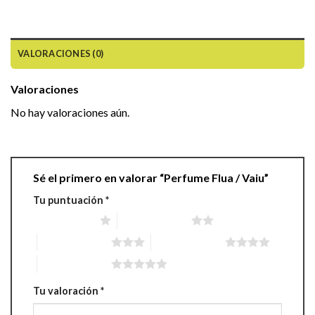
VALORACIONES (0)
Valoraciones
No hay valoraciones aún.
Sé el primero en valorar “Perfume Flua / Vaiu”
Tu puntuación
*
1 de 5 estrellas
2 de 5 estrellas
3 de 5 estrellas
4 de 5 estrellas
5 de 5 estrellas
Tu valoración
*