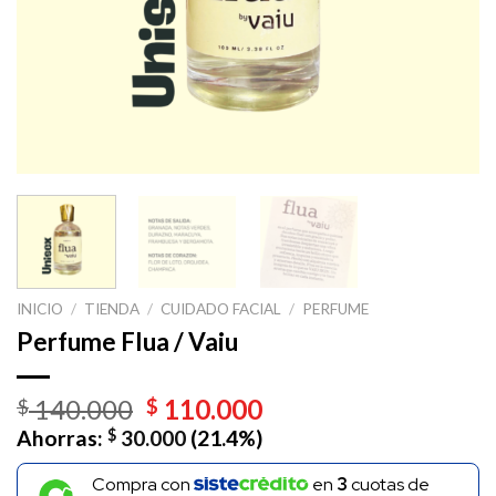
INICIO
/
TIENDA
/
CUIDADO FACIAL
/
PERFUME
Perfume Flua / Vaiu
El
El
140.000
110.000
$
$
precio
precio
Ahorras:
$
30.000
(21.4%)
original
actual
era:
es:
Compra con
en
3
cuotas de