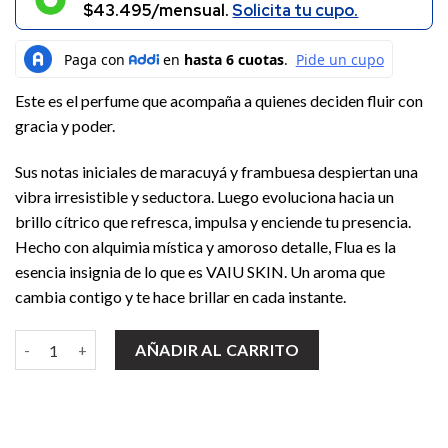
$43.495/mensual.
Solicita tu cupo.
$ 140.000.
$ 110.000.
Este es el perfume que acompaña a quienes deciden fluir con
gracia y poder.
Sus notas iniciales de maracuyá y frambuesa despiertan una
vibra irresistible y seductora. Luego evoluciona hacia un
brillo cítrico que refresca, impulsa y enciende tu presencia.
Hecho con alquimia mística y amoroso detalle, Flua es la
esencia insignia de lo que es VAIU SKIN. Un aroma que
cambia contigo y te hace brillar en cada instante.
Perfume Flua / Vaiu cantidad
AÑADIR AL CARRITO